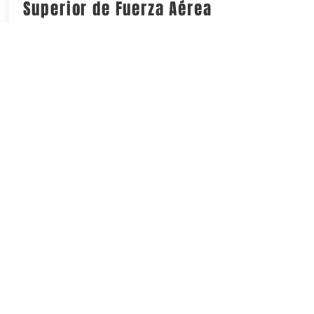
Superior de Fuerza Aérea
y carretera Aldama
La obra reducirá los tiempos de traslado
y fortalecerá la movilidad para más de
350 mil personas
No al control de la
palabra: desde