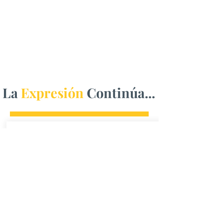
La
Expresión
Continúa...
Protección Civil mantiene
vigilancia por tormentas
en Aldama
Las celdas avanzan hacia Chihuahua y
podrían generar lluvia, actividad