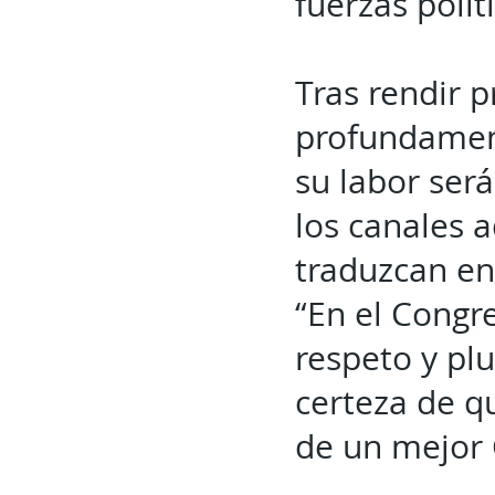
fuerzas polít
Tras rendir p
profundament
su labor será
los canales 
traduzcan en
“En el Congr
respeto y pl
certeza de q
de un mejor 