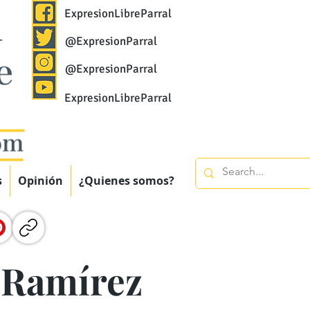
ExpresionLibreParral
@ExpresionParral
@ExpresionParral
ExpresionLibreParral
s
Opinión
¿Quienes somos?
 Ramírez