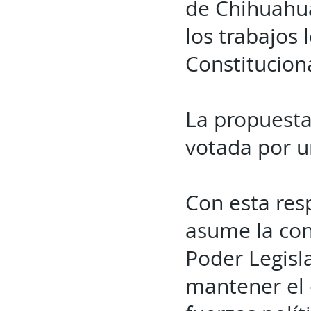
de Chihuahua
los trabajos 
Constituciona
La propuesta
votada por u
Con esta res
asume la con
Poder Legisl
mantener el d