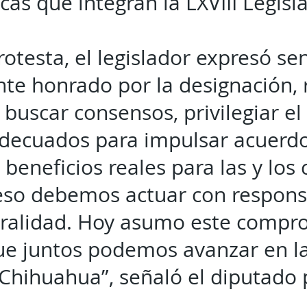
icas que integran la LXVIII Legisl
rotesta, el legislador expresó se
e honrado por la designación, 
 buscar consensos, privilegiar el
adecuados para impulsar acuerd
 beneficios reales para las y los
eso debemos actuar con respons
uralidad. Hoy asumo este compr
ue juntos podemos avanzar en la
Chihuahua”, señaló el diputado p