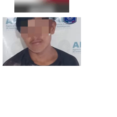
La
Expresión
Continúa...
¡Chécate! Ofrecerán más
de 500 estudios gratuitos