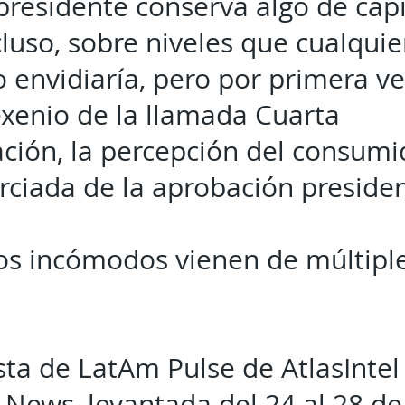
presidente conserva algo de capi
ncluso, sobre niveles que cualquie
 envidiaría, pero por primera ve
xenio de la llamada Cuarta
ción, la percepción del consumi
orciada de la aprobación presiden
s incómodos vienen de múltipl
ta de LatAm Pulse de AtlasIntel
News, levantada del 24 al 28 de 