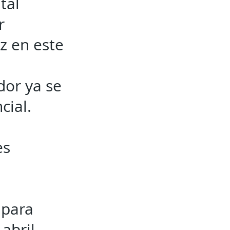
tal
r
z en este
dor ya se
cial.
es
 para
abril