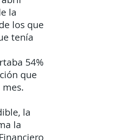
e la
de los que
ue tenía
ortaba 54%
ción que
o mes.
ble, la
ma la
Financiero