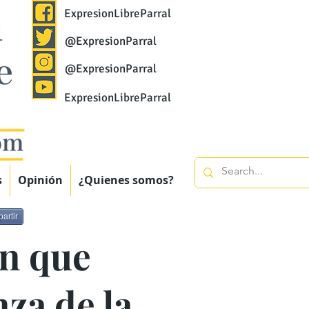
ExpresionLibreParral
@ExpresionParral
@ExpresionParral
ExpresionLibreParral
s
Opinión
¿Quienes somos?
artir
ón que
za de la