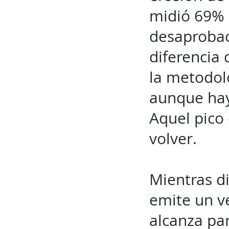
midió 69% 
desaprobac
diferencia
la metodolo
aunque hay
Aquel pico
volver.
Mientras d
emite un v
alcanza par