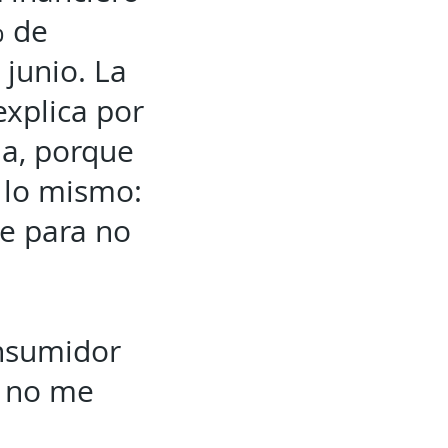
% de
junio. La
explica por
ia, porque
 lo mismo:
ue para no
onsumidor
o no me