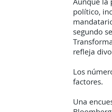
Aunque la 
político, i
mandatario
segundo se
Transforma
refleja div
Los número
factores.
Una encues
Bloomberg 