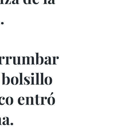
.
errumbar
 bolsillo
co entró
a.