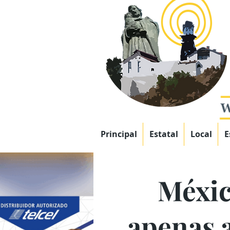
Principal
Estatal
Local
E
Méxic
apenas a