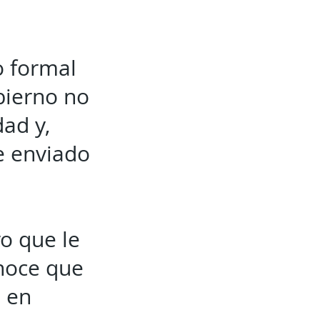
o formal
bierno no
ad y,
e enviado
ro que le
noce que
 en