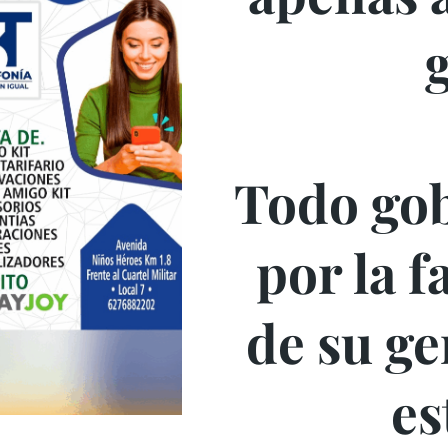
Todo go
por la f
de su ge
es