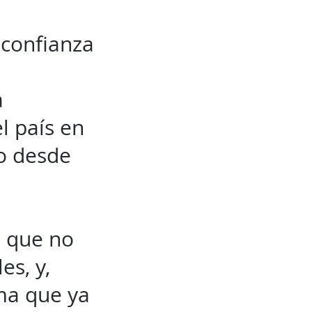
 confianza
a
l país en
jo desde
e que no
s, y,
rma que ya