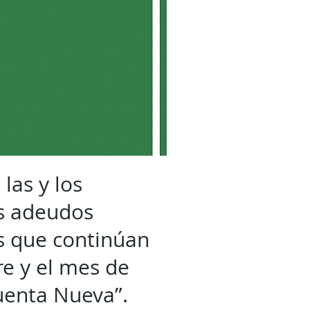
las y los
us adeudos
os que continúan
re y el mes de
uenta Nueva”.