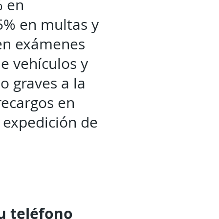
% en
75% en multas y
 en exámenes
de vehículos y
o graves a la
recargos en
a expedición de
tu
teléfono