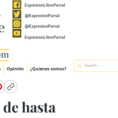
ExpresionLibreParral
@ExpresionParral
@ExpresionParral
ExpresionLibreParral
s
Opinión
¿Quienes somos?
 de hasta