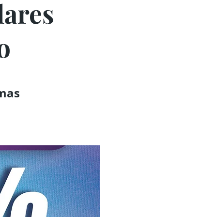
lares
o
rmas