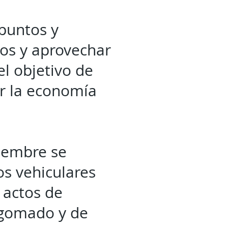
 puntos y
gos y aprovechar
el objetivo de
ar la economía
ciembre se
os vehiculares
 actos de
ngomado y de