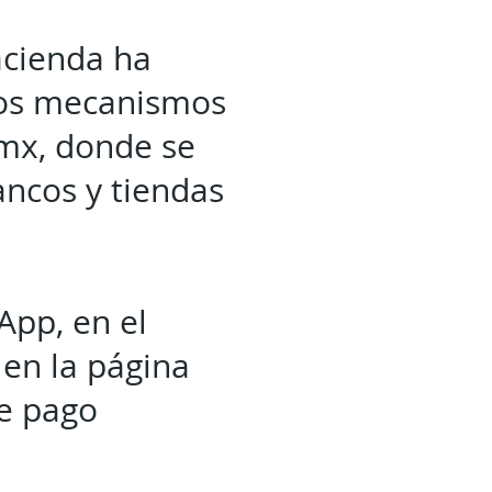
Hacienda ha
rsos mecanismos
.mx, donde se
ancos y tiendas
App, en el
 en la página
e pago