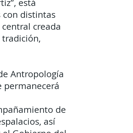
tiz”, está
con distintas
 central creada
tradición,
de Antropología
ue permanecerá
compañamiento de
palacios, así