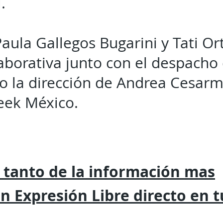
l.
Paula Gallegos Bugarini y Tati Or
aborativa junto con el despacho 
jo la dirección de Andrea Cesar
eek México.
 tanto de la
información mas
on
Expresión
Libre directo en 