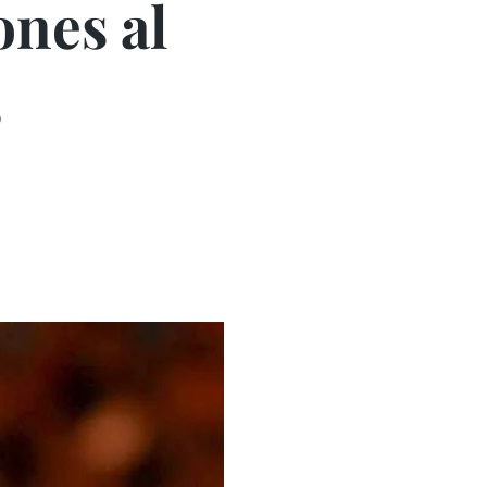
ones al
5