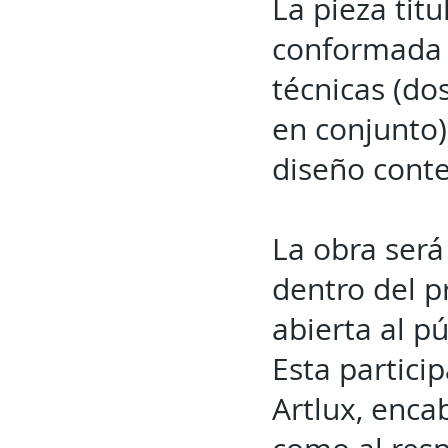
La pieza titu
conformada 
técnicas (do
en conjunto)
diseño conte
La obra será
dentro del p
abierta al p
Esta partici
Artlux, enca