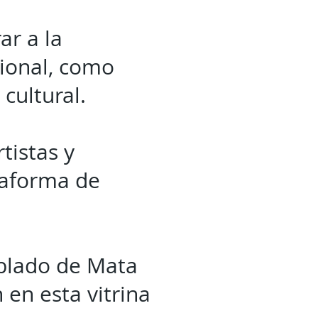
ar a la
cional, como
 cultural.
tistas y
taforma de
oblado de Mata
 en esta vitrina