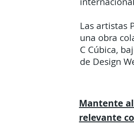
internaciona
Las artistas 
una obra col
C Cúbica, ba
de Design W
Mantente al
relevante
c