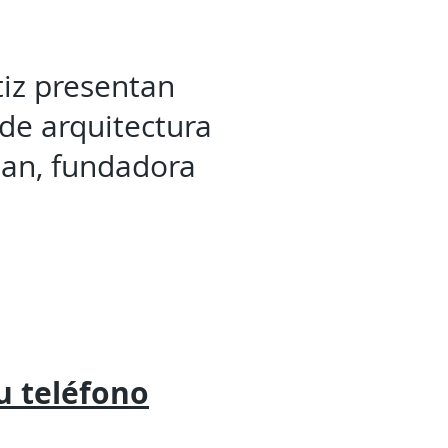
tiz presentan
de arquitectura
man, fundadora
tu
teléfono