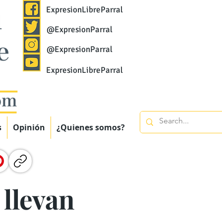
ExpresionLibreParral
@ExpresionParral
@ExpresionParral
ExpresionLibreParral
s
Opinión
¿Quienes somos?
llevan