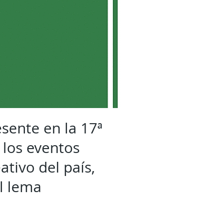
esente en la 17ª
 los eventos
ativo del país,
l lema