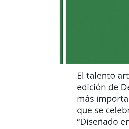
El talento a
edición de D
más important
que se celeb
“Diseñado en