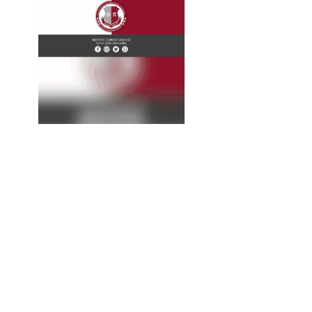
La
Expresión
Continúa...