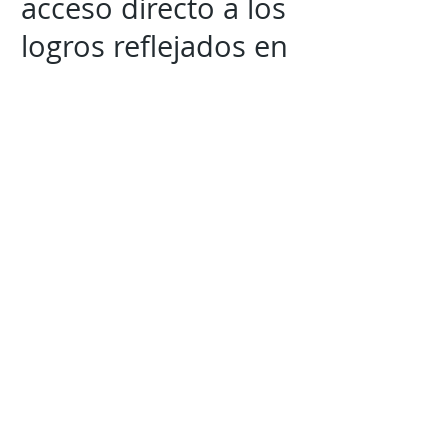
acceso directo a los
logros reflejados en
el Cuarto Informe
de Gobierno.
Mantente al tanto de la
información mas
relevante
con
Expresión
Libre directo en
tu
teléfono