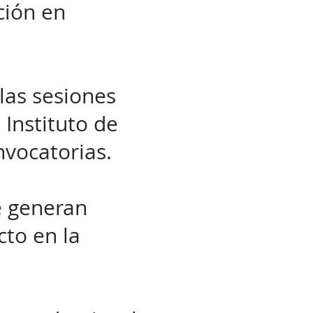
ción en
las sesiones
l Instituto de
nvocatorias.
e generan
cto en la