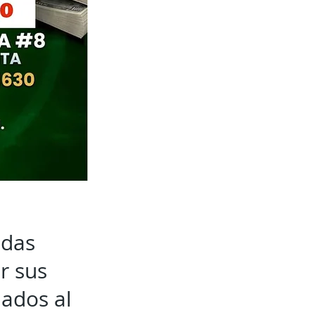
udas
r sus
nados al