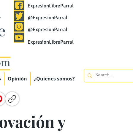
ExpresionLibreParral
@ExpresionParral
@ExpresionParral
ExpresionLibreParral
s
Opinión
¿Quienes somos?
novación y