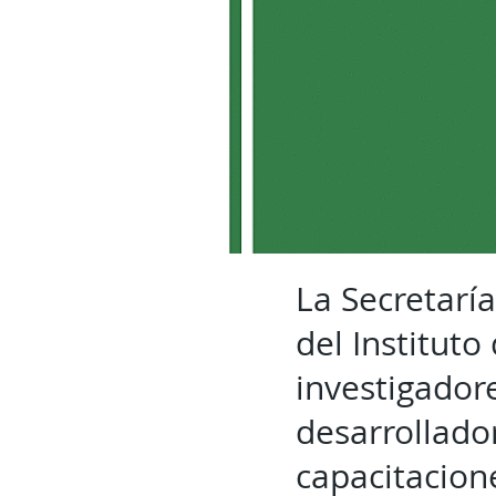
La Secretarí
del Instituto
investigador
desarrollador
capacitacione