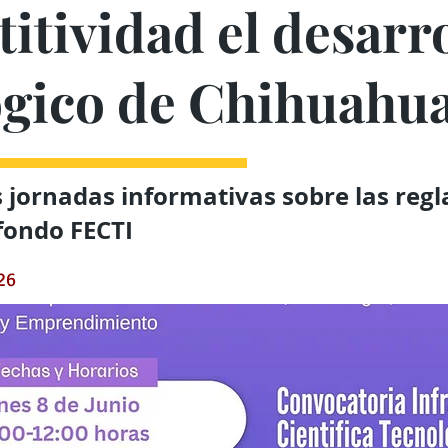
tividad el desarro
ógico de Chihuahu
 jornadas informativas sobre las regl
 fondo FECTI
26