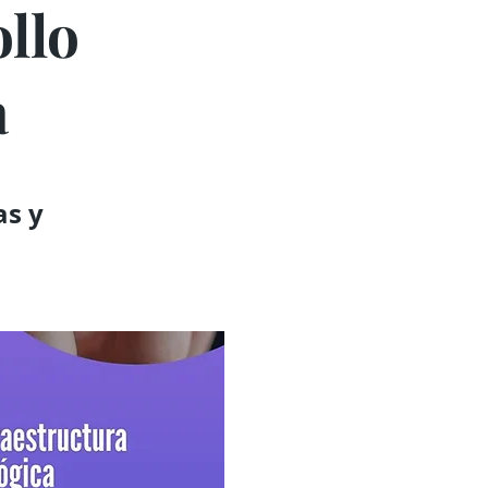
llo
a
as y