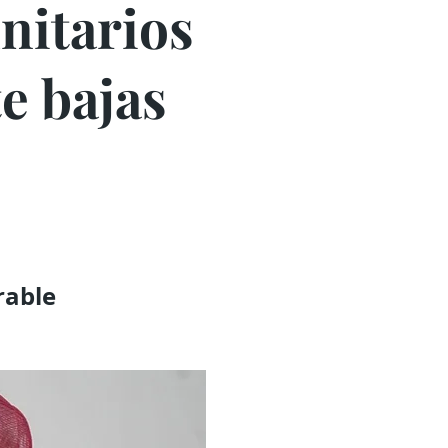
nitarios
te bajas
rable