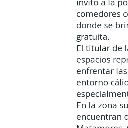
invitó a la p
comedores c
donde se bri
gratuita.
El titular de
espacios rep
enfrentar las
entorno cálid
especialment
En la zona s
encuentran d