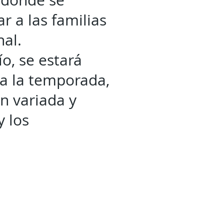
 donde se
 a las familias
nal.
o, se estará
a la temporada,
n variada y
y los