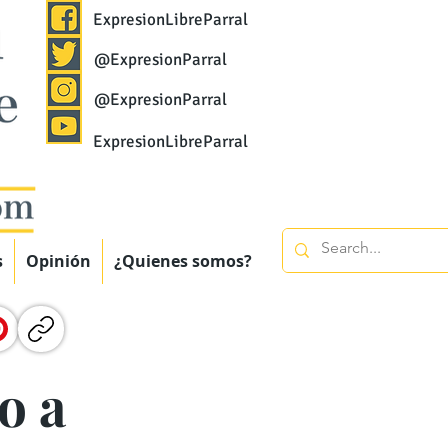
ExpresionLibreParral
@ExpresionParral
@ExpresionParral
ExpresionLibreParral
s
Opinión
¿Quienes somos?
o a