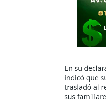
En su declar
indicó que s
trasladó al 
sus familiar