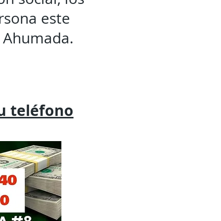
ersona este
la Ahumada.
tu
teléfono