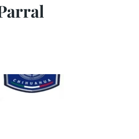
Parral
d