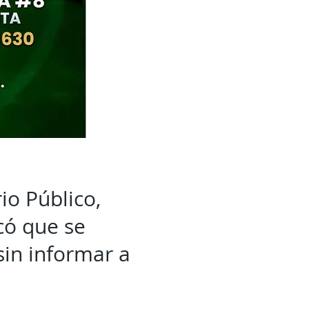
io Público,
có que se
sin informar a