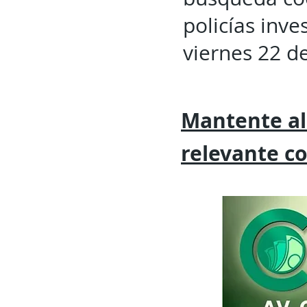
policías inve
viernes 22 d
Mantente al
relevante
c