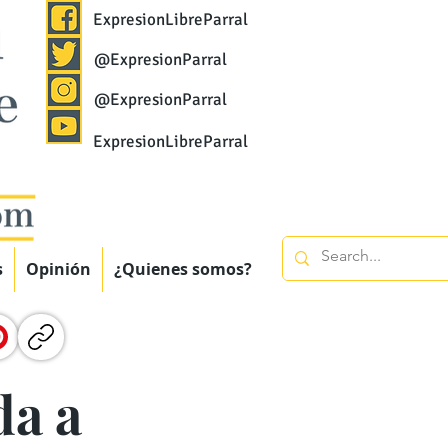
ExpresionLibreParral
@ExpresionParral
@ExpresionParral
ExpresionLibreParral
s
Opinión
¿Quienes somos?
da a