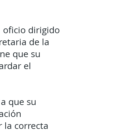
oficio dirigido
etaria de la
one que su
ardar el
la que su
mación
r la correcta