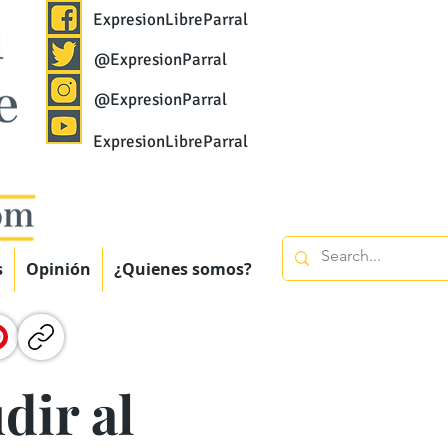
ExpresionLibreParral
@ExpresionParral
@ExpresionParral
ExpresionLibreParral
s
Opinión
¿Quienes somos?
dir al