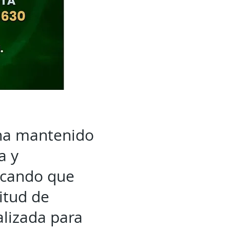
 ha mantenido
a y
tacando que
citud de
alizada para