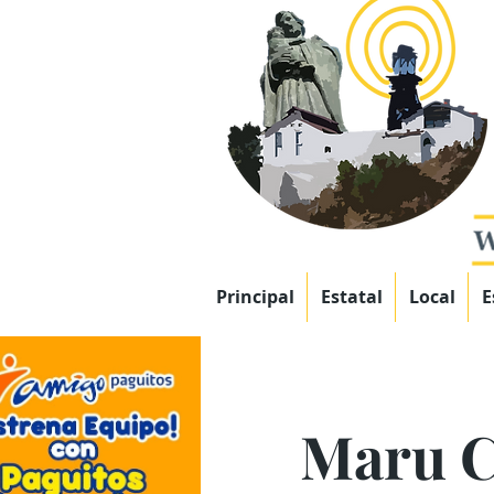
Principal
Estatal
Local
E
Maru C