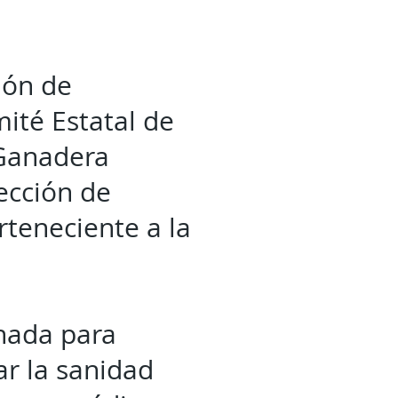
ión de
ité Estatal de
 Ganadera
ección de
rteneciente a la
nada para
ar la sanidad