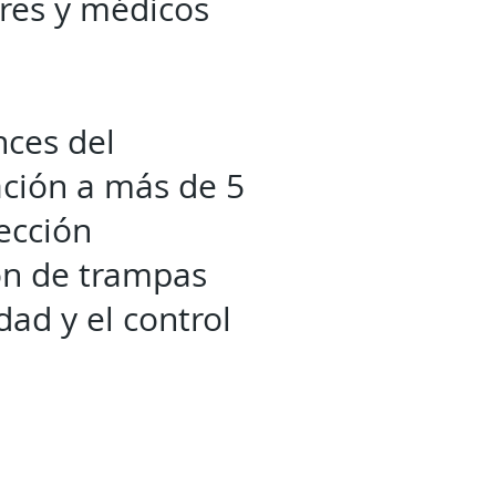
res y médicos
nces del
ación a más de 5
ección
ón de trampas
ad y el control