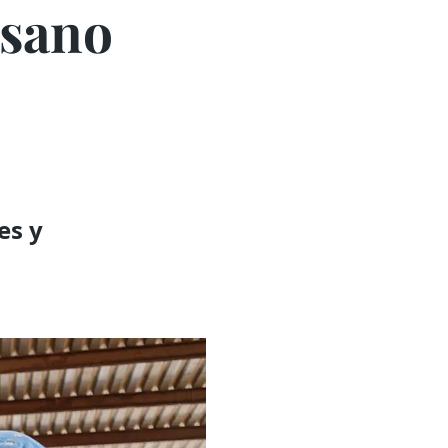
usano
es y