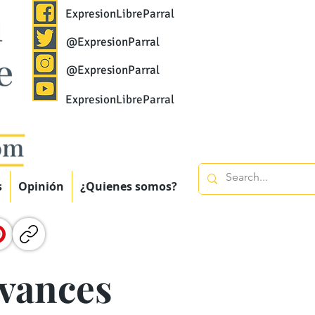
ExpresionLibreParral
@ExpresionParral
@ExpresionParral
ExpresionLibreParral
s
Opinión
¿Quienes somos?
avances