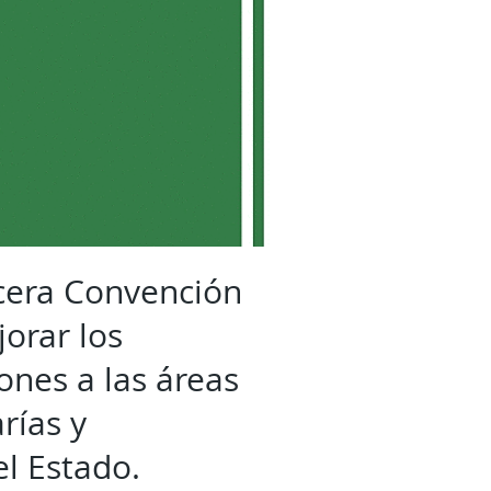
rcera Convención
orar los
ones a las áreas
rías y
l Estado.