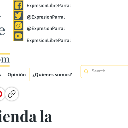
ExpresionLibreParral
@ExpresionParral
@ExpresionParral
ExpresionLibreParral
s
Opinión
¿Quienes somos?
ienda la