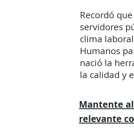
Recordó que 
servidores p
clima labora
Humanos para
nació la her
la calidad y e
Mantente al
relevante
c