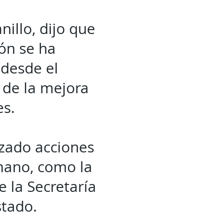
nillo, dijo que
ión se ha
 desde el
 de la mejora
es.
izado acciones
mano, como la
 la Secretaría
stado.