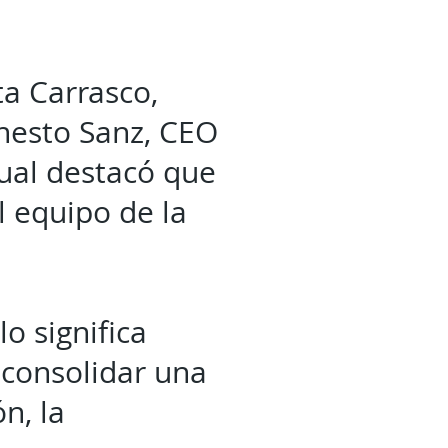
ta Carrasco,
rnesto Sanz, CEO
cual destacó que
l equipo de la
o significa
 consolidar una
n, la