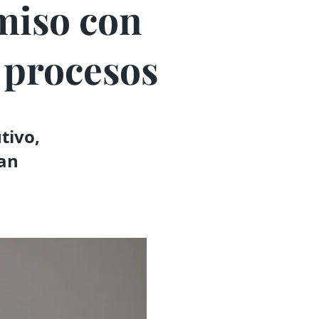
miso con
s procesos
tivo,
an