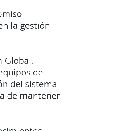
romiso
 en la gestión
 Global,
 equipos de
ón del sistema
cia de mantener
ocimientos