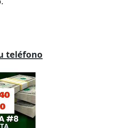
.
tu
teléfono