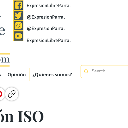
ExpresionLibreParral
@ExpresionParral
@ExpresionParral
ExpresionLibreParral
s
Opinión
¿Quienes somos?
ión ISO