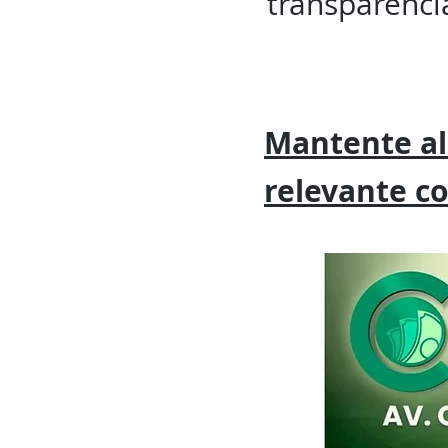
transparenci
Mantente al
relevante
c