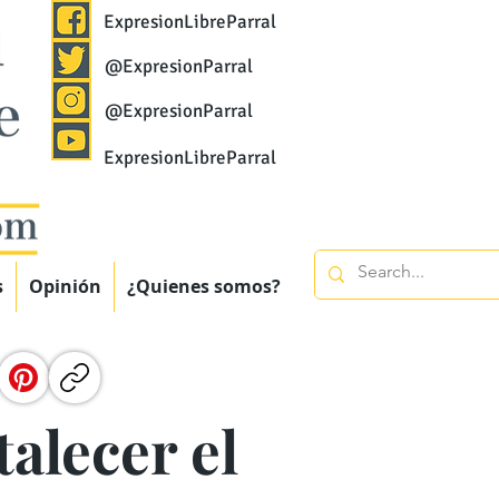
ExpresionLibreParral
@ExpresionParral
@ExpresionParral
ExpresionLibreParral
s
Opinión
¿Quienes somos?
alecer el