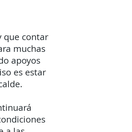
y que contar
para muchas
ndo apoyos
so es estar
calde.
ntinuará
condiciones
 a las