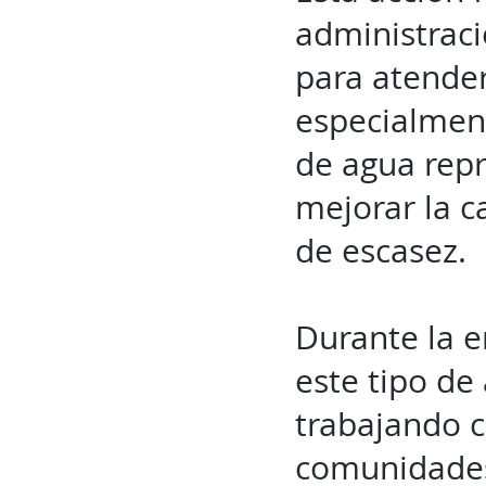
administrac
para atender
especialmen
de agua rep
mejorar la c
de escasez.
Durante la e
este tipo d
trabajando ce
comunidades