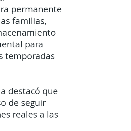
era permanente
as familias,
lmacenamiento
ental para
las temporadas
na destacó que
o de seguir
es reales a las