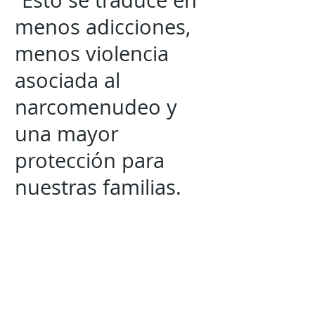
“Esto se traduce en
menos adicciones,
menos violencia
asociada al
narcomenudeo y
una mayor
protección para
nuestras familias.
Vamos a redoblar
esfuerzos para
seguir dando
resultados”,